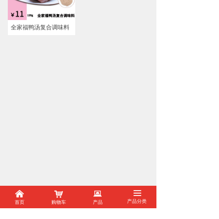
全家福鸭汤复合调味料
낀
낙
뀵
끀
#
首页
购物车
产品
产品分类