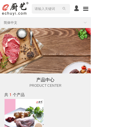
넙
끀
ꄙ
简体中文
ꀅ
产品中心
PRODUCT CENTER
共
1
个产品