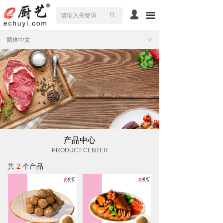
넙
끀
ꄙ
简体中文
ꀅ
产品中心
PRODUCT CENTER
共
2
个产品