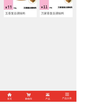
五香复合调味料
万家香复合调味料
낀
낙
뀵
끀
#
首页
购物车
产品
产品分类