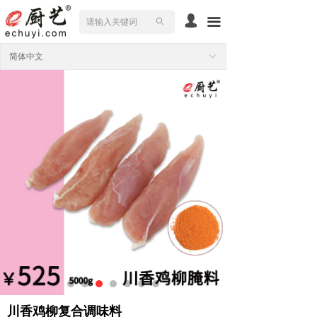
넙
끀
ꄙ
简体中文
ꀅ
川香鸡柳复合调味料