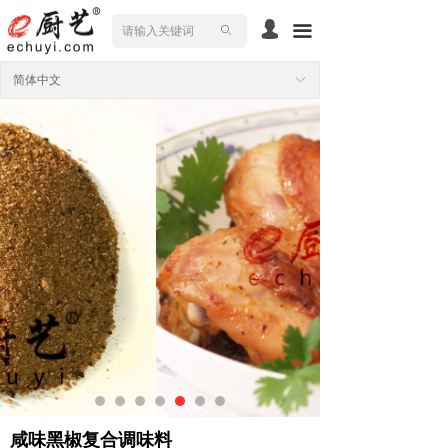
넙
끀
ꄙ
简体中文
ꀅ
咸味黑椒复合调味料