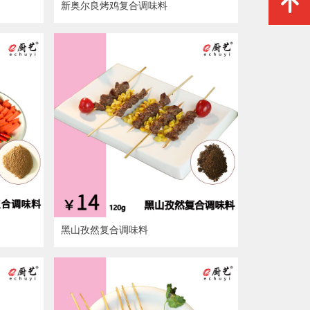
녕
新奥尔良烤鸡复合调味料
黑山孜然复合调味料