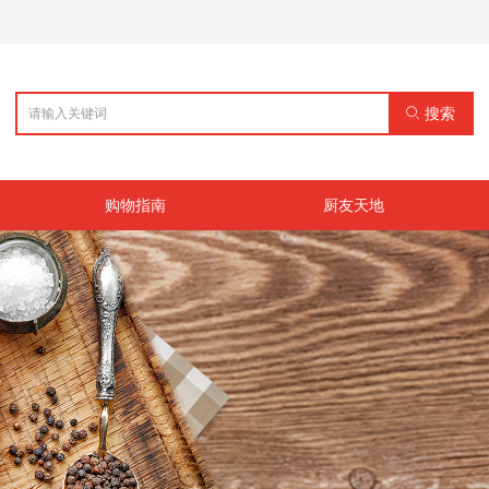
ꄙ
搜索
购物指南
厨友天地