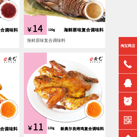
海鲜原味复合调味料
淘宝网店
끅
뀩
뀥
낃