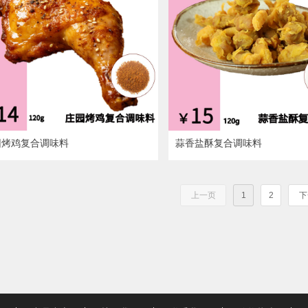
园烤鸡复合调味料
蒜香盐酥复合调味料
上一页
1
2
下