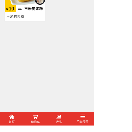
玉米狗浆粉
낀
낙
뀵
끀
#
首页
购物车
产品
产品分类