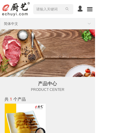
넙
끀
ꄙ
简体中文
ꀅ
产品中心
PRODUCT CENTER
共
1
个产品